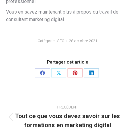
professionnel.
Vous en savez maintenant plus à propos du travail de
consultant marketing digital.
Catégorie :
SEO
28 octobre 2021
Partager cet article
Partager
Partager
Partager
Partager
sur
sur
sur
sur
Facebook
X
Pinterest
LinkedIn
Navigation
PRÉCÉDENT
article
Tout ce que vous devez savoir sur les
Article
formations en marketing digital
précédent