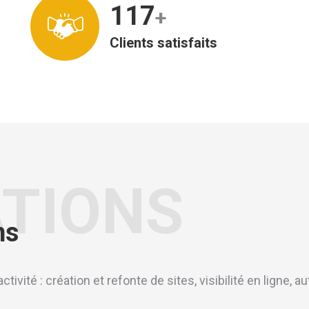
119
+
Clients satisfaits
ATIONS
ns
ctivité : création et refonte de sites, visibilité en ligne