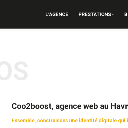
L’AGENCE
PRESTATIONS
BLOG
CON
L’AGENCE
PRESTATIONS
B
OS
Coo2boost, agence web au Havre
Ensemble, construisons une identité digitale qui b