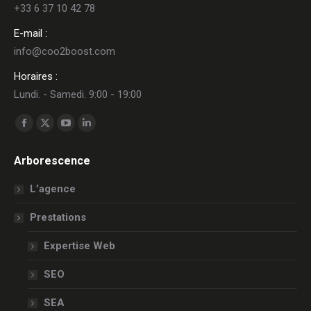
+33 6 37 10 42 78
E-mail :
info@coo2boost.com
Horaires :
Lundi. - Samedi. 9:00 - 19:00
Trouvez nous sur :
La
La
La
La
page
page
page
page
Arborescence
Facebook
X
YouTube
LinkedIn
s'ouvre
s'ouvre
s'ouvre
s'ouvre
L’agence
dans
dans
dans
dans
Prestations
une
une
une
une
nouvelle
nouvelle
nouvelle
nouvelle
Expertise Web
fenêtre
fenêtre
fenêtre
fenêtre
SEO
SEA