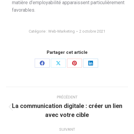
matière d’employabilité apparaissent particulièrement
favorables.
Catégorie :
Web-Marketing
2 octobre 2021
Partager cet article
Partager
Partager
Partager
Partager
sur
sur
sur
sur
Facebook
X
Pinterest
LinkedIn
Navigation
PRÉCÉDENT
article
La communication digitale : créer un lien
Article
avec votre cible
précédent
:
SUIVANT