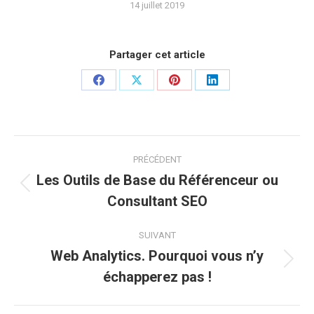
14 juillet 2019
Partager cet article
Partager
Partager
Partager
Partager
sur
sur
sur
sur
Facebook
X
Pinterest
LinkedIn
Navigation
PRÉCÉDENT
article
Les Outils de Base du Référenceur ou
Article
Consultant SEO
précédent
:
SUIVANT
Web Analytics. Pourquoi vous n’y
Article
échapperez pas !
suivant
: