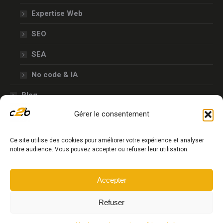
nouvelle
nouvelle
nouvelle
nouvelle
Expertise Web
fenêtre
fenêtre
fenêtre
fenêtre
SEO
SEA
No code & IA
Blog
Gérer le consentement
Contact
Plan du site
Ce site utilise des cookies pour améliorer votre expérience et analyser
notre audience. Vous pouvez accepter ou refuser leur utilisation.
© 2025 Coo2boost
Accepter
Mentions légales & politique de confidentialité
Refuser