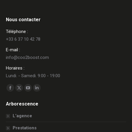
Nous contacter
Téléphone :
+33 6 37 10 42 78
E-mail :
info@coo2boost.com
Horaires :
Lundi. - Samedi. 9:00 - 19:00
Trouvez nous sur :
La
La
La
La
page
page
page
page
Arborescence
Facebook
X
YouTube
LinkedIn
s'ouvre
s'ouvre
s'ouvre
s'ouvre
L’agence
dans
dans
dans
dans
Prestations
une
une
une
une