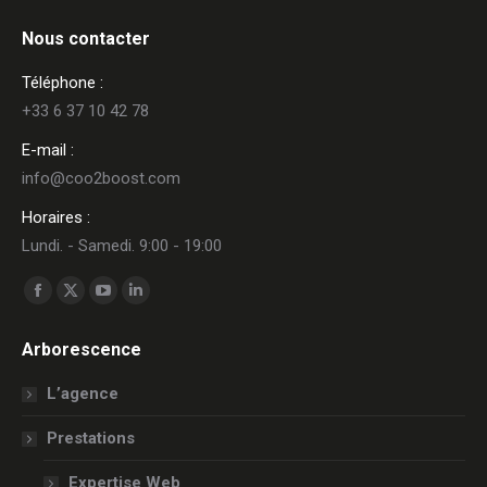
Nous contacter
Téléphone :
+33 6 37 10 42 78
E-mail :
info@coo2boost.com
Horaires :
Lundi. - Samedi. 9:00 - 19:00
Trouvez nous sur :
La
La
La
La
page
page
page
page
Arborescence
Facebook
X
YouTube
LinkedIn
s'ouvre
s'ouvre
s'ouvre
s'ouvre
L’agence
dans
dans
dans
dans
Prestations
une
une
une
une
nouvelle
nouvelle
nouvelle
nouvelle
Expertise Web