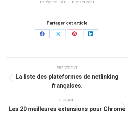
Catégorie :
SEO
19 mars 2021
Partager cet article
Partager
Partager
Partager
Partager
sur
sur
sur
sur
Facebook
X
Pinterest
LinkedIn
Navigation
PRÉCÉDENT
article
La liste des plateformes de netlinking
Article
françaises.
précédent
:
SUIVANT
Les 20 meilleures extensions pour Chrome
Article
suivant
: