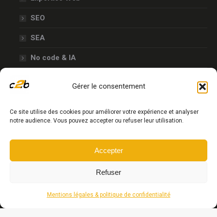
fenêtre
fenêtre
fenêtre
fenêtre
SEO
SEA
No code & IA
Blog
Gérer le consentement
Contact
Ce site utilise des cookies pour améliorer votre expérience et analyser
notre audience. Vous pouvez accepter ou refuser leur utilisation.
Plan du site
Accepter
© 2025 Coo2boost
Refuser
Mentions légales & politique de confidentialité
Mentions légales & politique de confidentialité